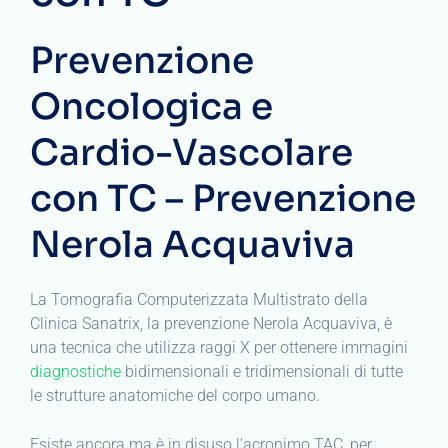
Prevenzione
Oncologica e
Cardio-Vascolare
con TC – Prevenzione
Nerola Acquaviva
La Tomografia Computerizzata Multistrato della
Clinica Sanatrix, la prevenzione Nerola Acquaviva, è
una tecnica che utilizza raggi X per ottenere immagini
diagnostiche
bidimensionali e tridimensionali di tutte
le strutture anatomiche del corpo umano.
Esiste ancora ma è in disuso l’acronimo TAC, per