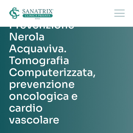
Skip
to
content
Prevenzione
Nerola
Acquaviva.
Tomografia
Computerizzata,
prevenzione
oncologica e
cardio
vascolare