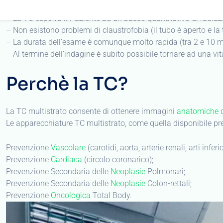
– La TC esporrà il Paziente ad un basso quantitativo di radiaz
– Non esistono problemi di claustrofobia (il tubo è aperto e la 
– La durata dell’esame è comunque molto rapida (tra 2 e 10 mi
– Al termine dell’indagine è subito possibile tornare ad una vi
Perchè la TC?
La TC multistrato consente di ottenere immagini
anatomiche
d
Le apparecchiature TC multistrato, come quella disponibile pr
Prevenzione
Vascolare
(carotidi, aorta, arterie renali, arti inferio
Prevenzione
Cardiaca
(circolo coronarico);
Prevenzione Secondaria delle
Neoplasie
Polmonari;
Prevenzione Secondaria delle
Neoplasie
Colon-rettali;
Prevenzione
Oncologica
Total Body.