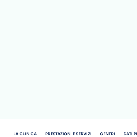
Cose importanti da sap
La Clinica Sanatrix è una delle pochissime strutture in Italia ad
Siemens. E’ un apparecchio di ultima generazione che consente
Ma forse il merito maggiore di tale tecnologia innovativa cons
negli esami diagnostici pediatrici, dove la riduzione delle rad
le radiazioni ionizzanti, oltre a dimezzare la quantità di mezzo 
Vantaggi