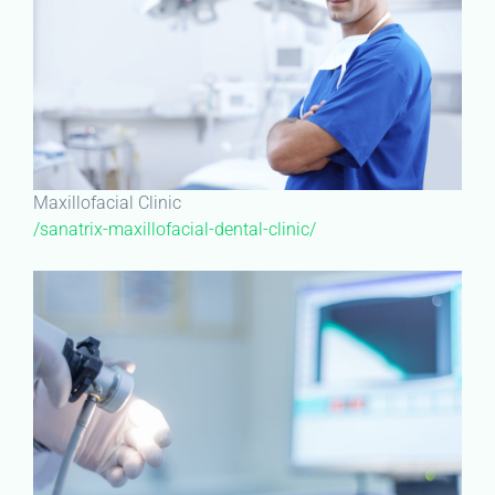
Maxillofacial Clinic
/sanatrix-maxillofacial-dental-clinic/