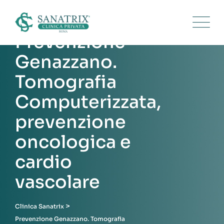
Skip
to
content
Prevenzione
Genazzano.
Tomografia
Computerizzata,
prevenzione
oncologica e
cardio
vascolare
>
Clinica Sanatrix
Prevenzione Genazzano. Tomografia