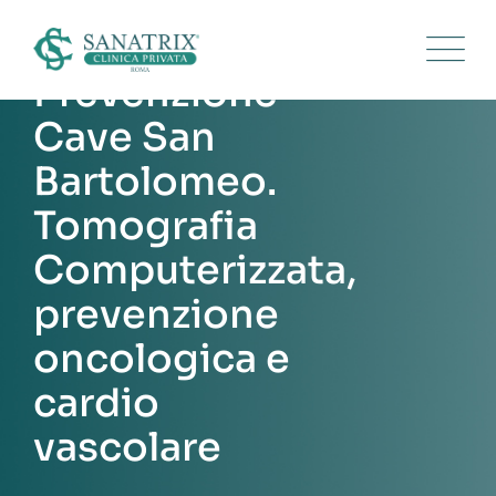
Skip
to
content
Prevenzione
Cave San
Bartolomeo.
Tomografia
Computerizzata,
prevenzione
oncologica e
cardio
vascolare