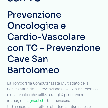
Prevenzione
Oncologica e
Cardio-Vascolare
con TC – Prevenzione
Cave San
Bartolomeo
La Tomografia Computerizzata Multistrato della
Clinica Sanatrix, la prevenzione Cave San Bartolomeo,
è una tecnica che utilizza raggi X per ottenere
immagini
diagnostiche
bidimensionali e
tridimensionali di tutte le strutture anatomiche del