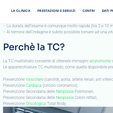
– La TC esporrà il Paziente ad un basso quantitativo di radiaz
– Non esistono problemi di claustrofobia (il tubo è aperto e la 
– La durata dell’esame è comunque molto rapida (tra 2 e 10 mi
– Al termine dell’indagine è subito possibile tornare ad una vi
Perchè la TC?
La TC multistrato consente di ottenere immagini
anatomiche
d
Le apparecchiature TC multistrato, come quella disponibile pr
Prevenzione
Vascolare
(carotidi, aorta, arterie renali, arti inferio
Prevenzione
Cardiaca
(circolo coronarico);
Prevenzione Secondaria delle
Neoplasie
Polmonari;
Prevenzione Secondaria delle
Neoplasie
Colon-rettali;
Prevenzione
Oncologica
Total Body.