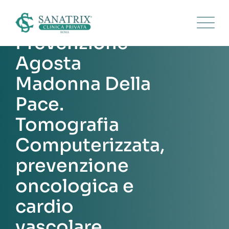
Skip
to
content
Prevenzione
Agosta
Madonna Della
Pace.
Tomografia
Computerizzata,
prevenzione
oncologica e
cardio
vascolare