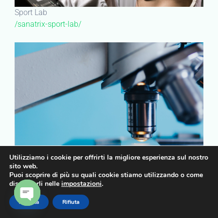
Sport Lab
/sanatrix-sport-lab/
Utilizziamo i cookie per offrirti la migliore esperienza sul nostro
sito web.
Centro Oncologia di Precisione
Puoi scoprire di più su quali cookie stiamo utilizzando o come
disattivarli nelle
impostazioni
.
/oncologia/
Accetta
Rifiuta
OPEN