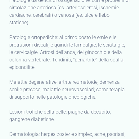
Patologie da deficit di ossigenazione, come problemi di
circolazione arteriosa (es. arteriosclerosi, ischemie
cardiache, cerebrali) o venosa (es. ulcere flebo
statiche).
Patologie ortopediche: al primo posto le ernie e le
protrusioni discali, e quindi le lombalgie, le sciatalgie,
le cervicalgie. Artrosi dell’anca, del ginocchio e della
colonna vertebrale. Tendiniti, “periartrite” della spalla,
epicondilite.
Malattie degenerative: artrite reumatoide, demenza
senile precoce, malattie neurovascolari; come terapia
di supporto nelle patologie oncologiche.
Lesioni trofiche della pelle: piaghe da decubito,
gangrene diabetiche.
Dermatologia: herpes zoster e simplex, acne, psoriasi,