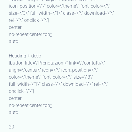
icon_position=\”\” color=\”theme\” font_color=\”\”
size=\”3\” full_width=\”1\” class=\”\” download=\”\”
rel=\”\” onclick=\”\”]
center
no-repeat;center top;;
auto
Heading + desc
[button title=\”Prenotazioni\” link=\”/contatti/\”
align=\”center\” icon=\”\” icon_position=\”\”
color=\”theme\” font_color=\”\” size=\”3\”
full_width=\”1\” class=\”\” download=\”\” rel=\”\”
onclick=\”\”]
center
no-repeat;center top;;
auto
20