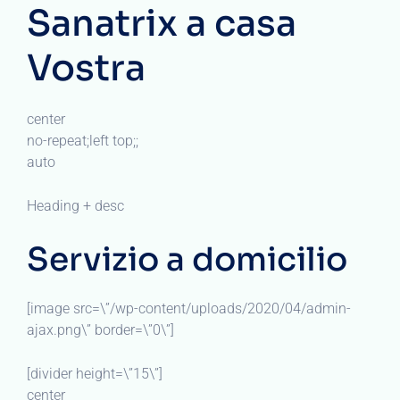
Sanatrix a casa
Vostra
center
no-repeat;left top;;
auto
Heading + desc
Servizio a domicilio
[image src=\”/wp-content/uploads/2020/04/admin-
ajax.png\” border=\”0\”]
[divider height=\”15\”]
center