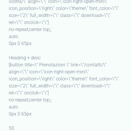
vostra/\” align=\”\” icon=\”icon-right-open-mini\”
icon_position=\”right\” color=\”theme\” font_color=\”\”
size=\”2\” full_width=\”\” class=\”\” download=\”\”
rel=\”\” onclick=\”\”]
no-repeat;center top;;
auto
0px 0 65px
Heading + desc
[button title=\” Prenotazioni \” link=\”/contatti/\”
align=\”\” icon=\”icon-right-open-mini\”
icon_position=\”right\” color=\”theme\” font_color=\”\”
size=\”2\” full_width=\”\” class=\”\” download=\”\”
rel=\”\” onclick=\”\”]
no-repeat;center top;;
auto
0px 0 65px
50