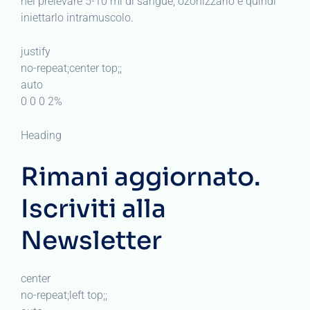
nel prelevare 5-10 ml di sangue, ozonizzarlo e quindi
iniettarlo intramuscolo.
justify
no-repeat;center top;;
auto
0 0 0 2%
Heading
Rimani aggiornato.
Iscriviti alla
Newsletter
center
no-repeat;left top;;