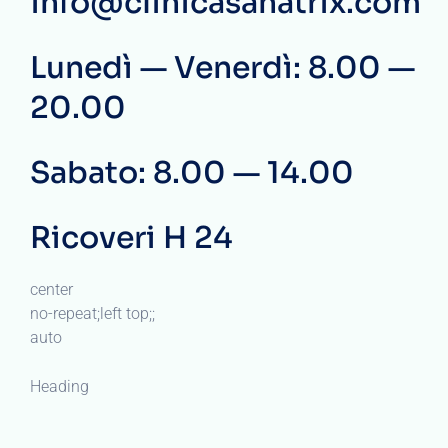
info@clinicasanatrix.com
Lunedì — Venerdì: 8.00 —
20.00
Sabato: 8.00 — 14.00
Ricoveri H 24
center
no-repeat;left top;;
auto
Heading