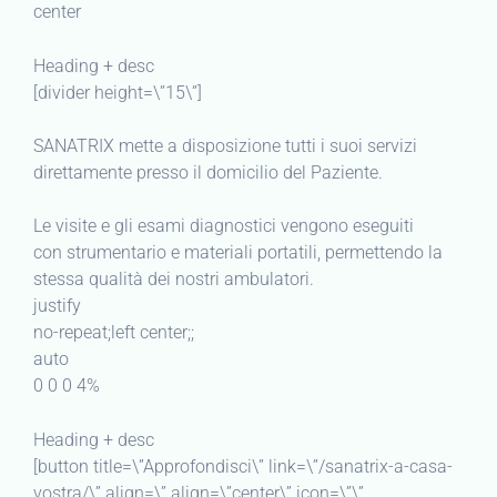
center
Heading + desc
[divider height=\”15\”]
SANATRIX mette a disposizione tutti i suoi servizi
direttamente presso il domicilio del Paziente.
Le visite e gli esami diagnostici vengono eseguiti
con strumentario e materiali portatili, permettendo la
stessa qualità dei nostri ambulatori.
justify
no-repeat;left center;;
auto
0 0 0 4%
Heading + desc
[button title=\”Approfondisci\” link=\”/sanatrix-a-casa-
vostra/\” align=\” align=\”center\” icon=\”\”