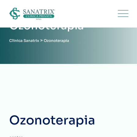
Skip
to
content
Ozonoterapia
>
Clinica Sanatrix
Ozonoterapia
Ozonoterapia