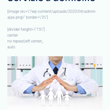
[image src=\”/wp-content/uploads/2020/04/admin-
ajax.png\” border=\”0\”]
[divider height=\”15\”]
center
no-repeat;left center;;
auto