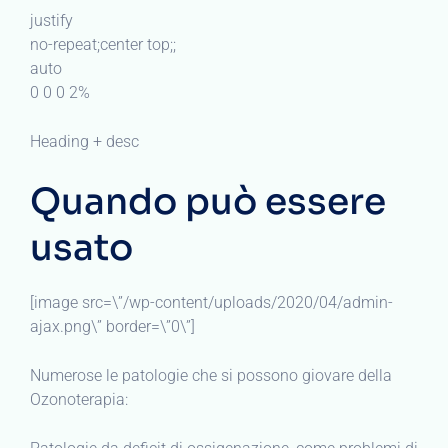
justify
no-repeat;center top;;
auto
0 0 0 2%
Heading + desc
Quando può essere
usato
[image src=\”/wp-content/uploads/2020/04/admin-
ajax.png\” border=\”0\”]
Numerose le patologie che si possono giovare della
Ozonoterapia: