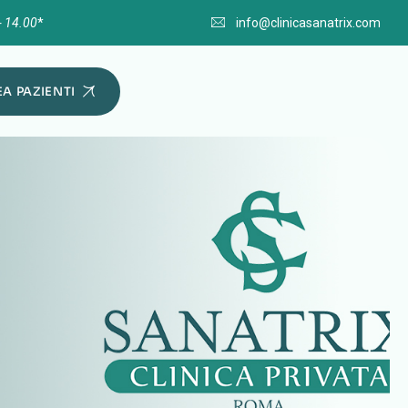
- 14.00
*
info@clinicasanatrix.com
A PAZIENTI