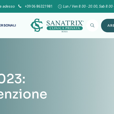
ta adesso
+39 06 86321981
Lun / Ven 8.00 - 20.00, Sab 8.00 
PERSONALI
ARE
023:
enzione