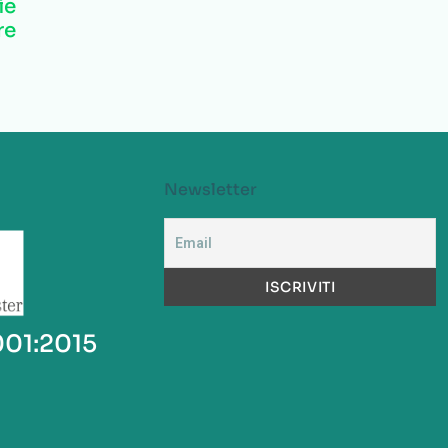
ie
re
Newsletter
001:2015