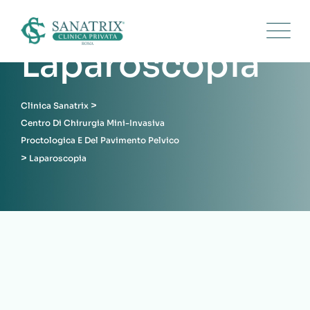
Laparoscopia
>
Clinica Sanatrix
Centro Di Chirurgia Mini-Invasiva
Proctologica E Del Pavimento Pelvico
>
Laparoscopia