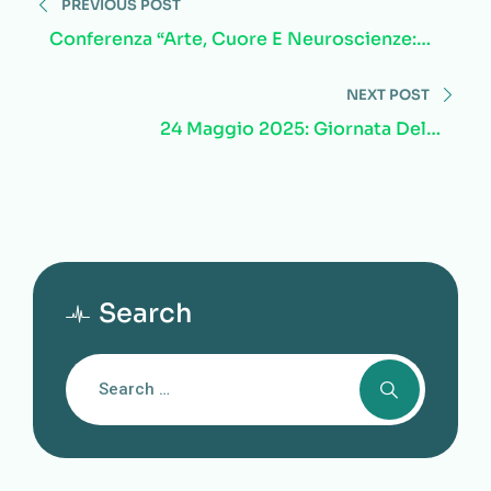
PREVIOUS POST
Conferenza “Arte, Cuore E Neuroscienze:
Un Viaggio Tra Emozioni, Bellezza E
Scienza”
NEXT POST
24 Maggio 2025: Giornata Della
Prevenzione Della Tiroide Alla Clinica
Sanatrix Di Roma
Search