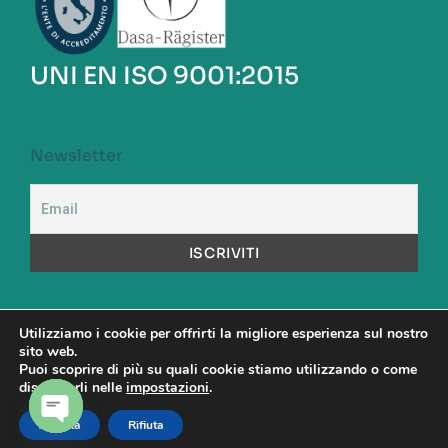
UNI EN ISO 9001:2015
Newsletter
Utilizziamo i cookie per offrirti la migliore esperienza sul nostro
sito web.
A.S.S.A. S.p.a. Capitale Sociale versato: Euro 1.000.000,00
Puoi scoprire di più su quali cookie stiamo utilizzando o come
Codice Fiscale: 00480890581 – Partita Iva: 00904531001 -
disattivarli nelle
impostazioni
.
Direttore Sanitario: Dott. Maurizio Cattel
Accetta
Rifiuta
OPEN