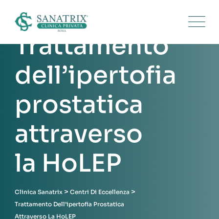
Trattamento
dell’ipertofia
prostatica
attraverso
la HoLEP
>
>
Clinica Sanatrix
Centri Di Eccellenza
Trattamento Dell’ipertofia Prostatica
Attraverso La HoLEP