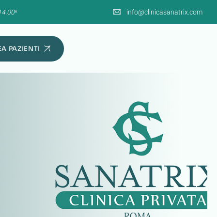
14.00
*
info@clinicasanatrix.com
A PAZIENTI