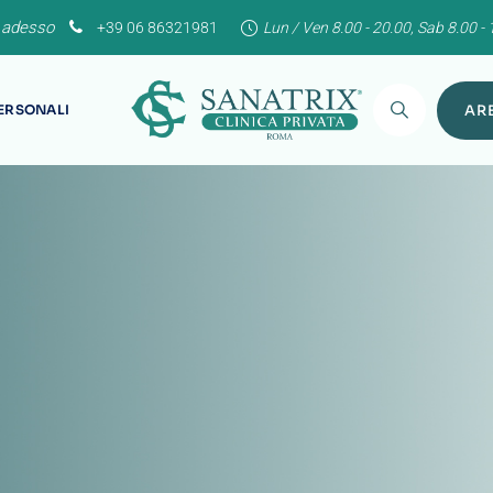
 adesso
+39 06 86321981
Lun / Ven 8.00 - 20.00, Sab 8.00 - 
PERSONALI
ARE