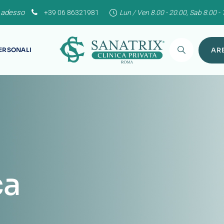
 adesso
+39 06 86321981
Lun / Ven 8.00 - 20.00, Sab 8.00 - 
PERSONALI
ARE
ca