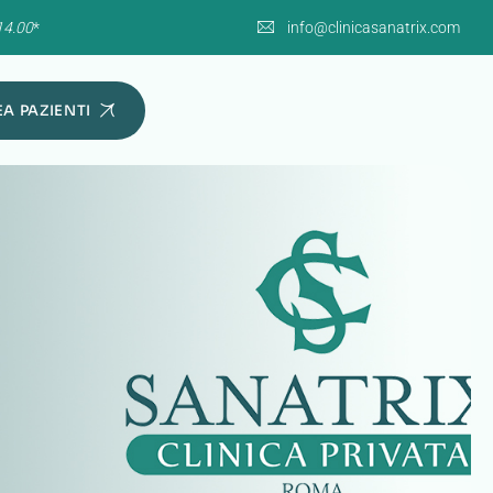
14.00
*
info@clinicasanatrix.com
A PAZIENTI