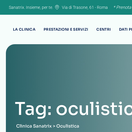
Skip
* Prenota
Sanatrix. Insieme, per te.
Via di Trasone, 61 - Roma
to
content
LA CLINICA
PRESTAZIONI E SERVIZI
CENTRI
DATI 
Tag: oculisti
Clinica Sanatrix
>
Oculistica