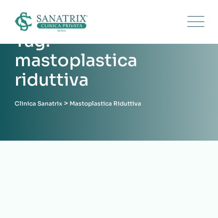
Skip
to
content
Tag:
mastoplastica
riduttiva
>
Clinica Sanatrix
Mastoplastica Riduttiva