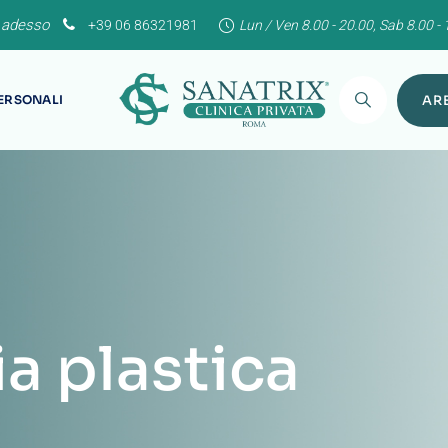
 adesso
+39 06 86321981
Lun / Ven 8.00 - 20.00, Sab 8.00 - 
PERSONALI
ARE
ia plastica