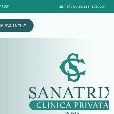
14.00
*
info@clinicasanatrix.com
A PAZIENTI