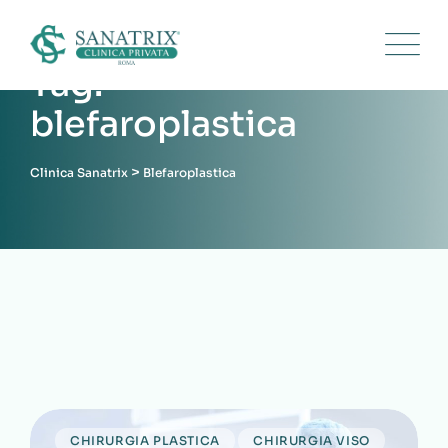
Skip
to
content
Tag:
blefaroplastica
>
Clinica Sanatrix
Blefaroplastica
CHIRURGIA PLASTICA
CHIRURGIA VISO