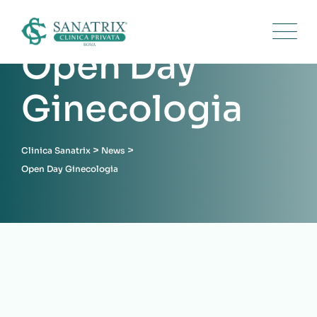
Open Day
Ginecologia
>
>
Clinica Sanatrix
News
Open Day Ginecologia