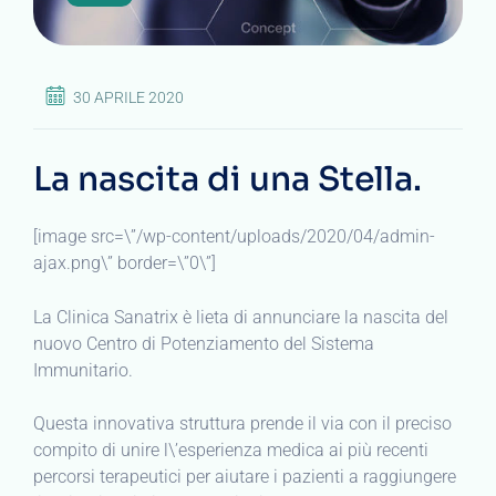
30 APRILE 2020
La nascita di una Stella.
[image src=\”/wp-content/uploads/2020/04/admin-
ajax.png\” border=\”0\”]
La Clinica Sanatrix è lieta di annunciare la nascita del
nuovo Centro di Potenziamento del Sistema
Immunitario.
Questa innovativa struttura prende il via con il preciso
compito di unire l\’esperienza medica ai più recenti
percorsi terapeutici per aiutare i pazienti a raggiungere