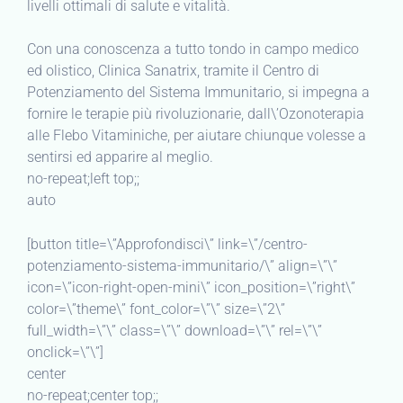
livelli ottimali di salute e vitalità.
Con una conoscenza a tutto tondo in campo medico
ed olistico, Clinica Sanatrix, tramite il Centro di
Potenziamento del Sistema Immunitario, si impegna a
fornire le terapie più rivoluzionarie, dall\’Ozonoterapia
alle Flebo Vitaminiche, per aiutare chiunque volesse a
sentirsi ed apparire al meglio.
no-repeat;left top;;
auto
[button title=\”Approfondisci\” link=\”/centro-
potenziamento-sistema-immunitario/\” align=\”\”
icon=\”icon-right-open-mini\” icon_position=\”right\”
color=\”theme\” font_color=\”\” size=\”2\”
full_width=\”\” class=\”\” download=\”\” rel=\”\”
onclick=\”\”]
center
no-repeat;center top;;