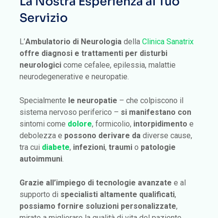
La Nostra Esperienza al Tuo
Servizio
L’
Ambulatorio di Neurologia
della
Clinica Sanatrix
offre diagnosi e trattamenti per disturbi
neurologici
come cefalee, epilessia, malattie
neurodegenerative e neuropatie.
Specialmente
le neuropatie
– che colpiscono il
sistema nervoso periferico –
si manifestano con
sintomi come
dolore
, formicolio,
intorpidimento
e
debolezza e
possono derivare da
diverse cause,
tra cui
diabete
,
infezioni
,
traumi
o
patologie
autoimmuni
.
Grazie all’impiego di tecnologie avanzate
e al
supporto di
specialisti altamente qualificati
,
possiamo fornire soluzioni personalizzate
,
mirate a migliorare la qualità di vita del paziente.