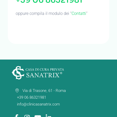
+39 06 86321981
oppure compila il modulo dei “
Contatti
”
Via di Trasone, 61 - Roma
+39 06 86321981
info@clinicasanatrix.com