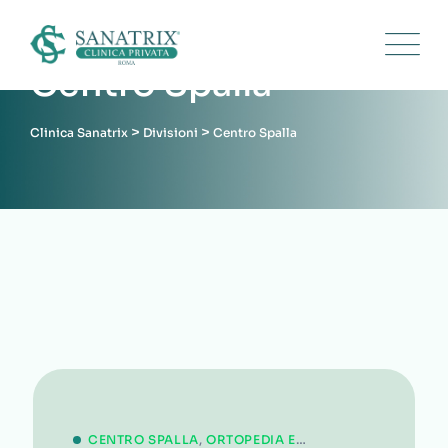
Skip
to
content
Centro Spalla
>
>
Clinica Sanatrix
Divisioni
Centro Spalla
CENTRO SPALLA
,
ORTOPEDIA E