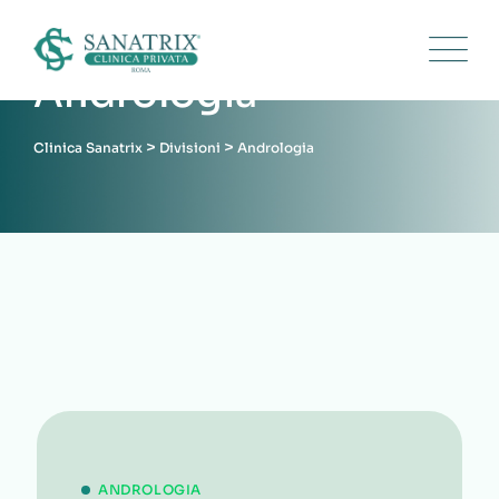
Skip
to
content
Andrologia
>
>
Clinica Sanatrix
Divisioni
Andrologia
ANDROLOGIA