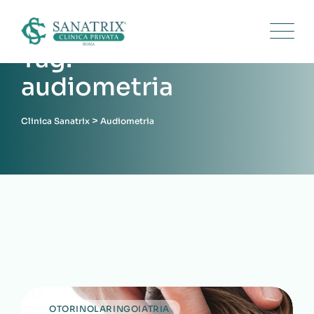
Skip
to
content
Tag:
audiometria
>
Clinica Sanatrix
Audiometria
OTORINOLARINGOIATRIA