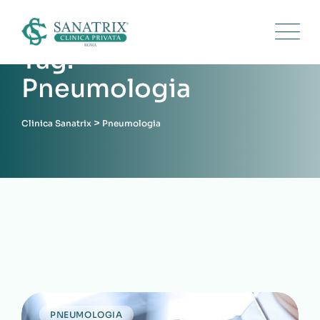
Skip
to
content
Tag:
Pneumologia
>
Clinica Sanatrix
Pneumologia
PNEUMOLOGIA