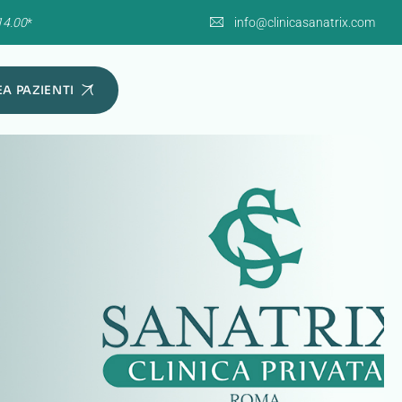
14.00
*
info@clinicasanatrix.com
A PAZIENTI