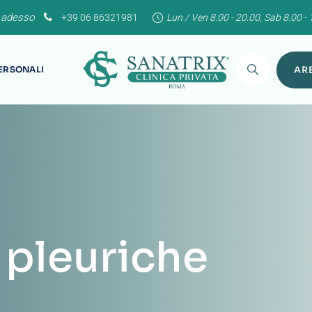
 adesso
+39 06 86321981
Lun / Ven 8.00 - 20.00, Sab 8.00 - 
PERSONALI
ARE
 pleuriche