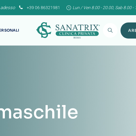
 adesso
+39 06 86321981
Lun / Ven 8.00 - 20.00, Sab 8.00 - 
PERSONALI
ARE
à maschile