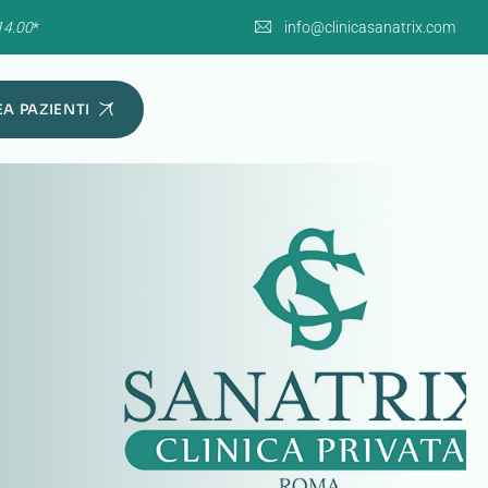
14.00
*
info@clinicasanatrix.com
A PAZIENTI