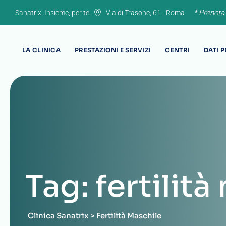
Skip
* Prenota
Sanatrix. Insieme, per te.
Via di Trasone, 61 - Roma
to
content
LA CLINICA
PRESTAZIONI E SERVIZI
CENTRI
DATI 
Tag: fertilit
Clinica Sanatrix
>
Fertilità Maschile