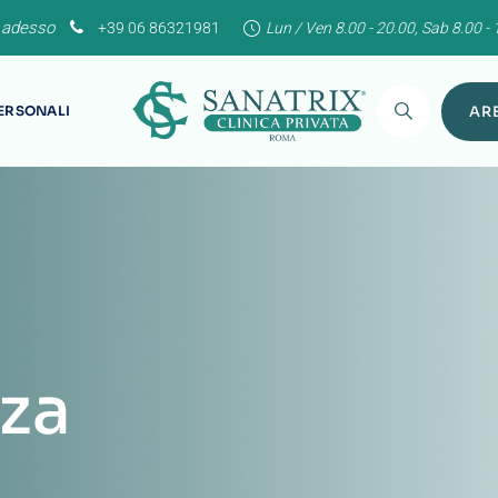
 adesso
+39 06 86321981
Lun / Ven 8.00 - 20.00, Sab 8.00 - 
PERSONALI
ARE
nza