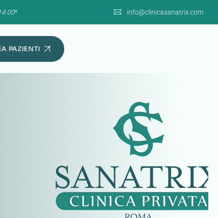
14.00
*
info@clinicasanatrix.com
A PAZIENTI