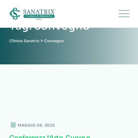
Skip
to
content
Tag: convegno
>
Clinica Sanatrix
Convegno
NEWS
MAGGIO 06. 2025
Conferenza “Arte, Cuore e