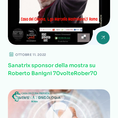
OTTOBRE 11. 2022
Sanatrix sponsor della mostra su
Roberto Banigni 70volteRober70
NEWS
ONCOLOGIA