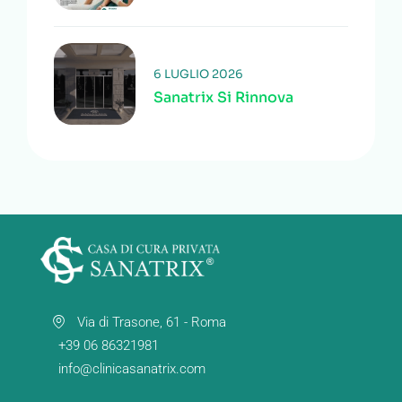
6 LUGLIO 2026
Sanatrix Si Rinnova
Via di Trasone, 61 - Roma
+39 06 86321981
info@clinicasanatrix.com