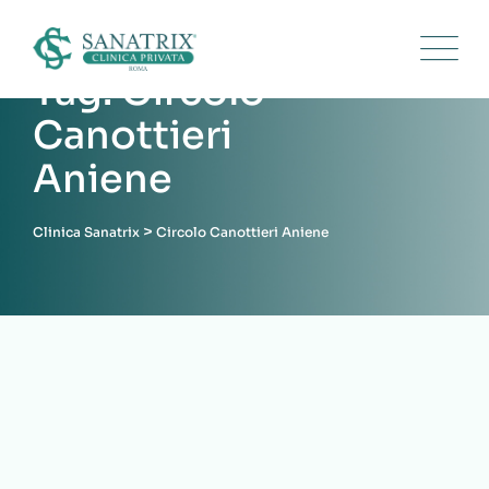
Skip
to
content
Tag: Circolo
Canottieri
Aniene
>
Clinica Sanatrix
Circolo Canottieri Aniene