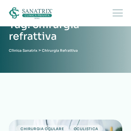
Skip
to
content
Tag: chirurgia
refrattiva
>
Clinica Sanatrix
Chirurgia Refrattiva
CHIRURGIA OCULARE
OCULISTICA