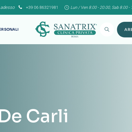
 adesso
+39 06 86321981
Lun / Ven 8.00 - 20.00, Sab 8.00 - 
PERSONALI
ARE
De Carli