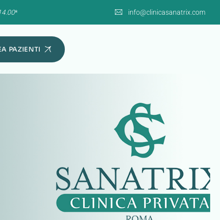
14.00
*
info@clinicasanatrix.com
A PAZIENTI