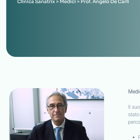
Clinica Sanatrix
>
Medici
>
Prof. Angelo De Carli
Medic
Il su
stat
perco