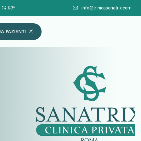
- 14.00
*
info@clinicasanatrix.com
A PAZIENTI