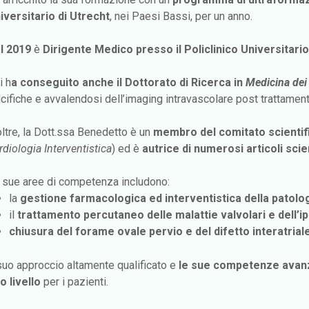
iversitario di Utrecht
, nei Paesi Bassi, per un anno.
l 2019
è
Dirigente Medico presso il Policlinico Universitari
i h
a conseguito anche il Dottorato di Ricerca in
Medicina dei
lcifiche e avvalendosi dell’imaging intravascolare post trattamento
oltre, la Dott.ssa Benedetto è un
membro del comitato scientifi
rdiologia Interventistica
) ed è
autrice di numerosi articoli scien
 sue aree di competenza includono:
la
gestione farmacologica ed interventistica della patolo
il
trattamento percutaneo delle malattie valvolari
e dell’
chiusura del forame ovale pervio
e del difetto interatrial
 suo approccio altamente qualificato e
le sue competenze avanz
to livello
per i pazienti.