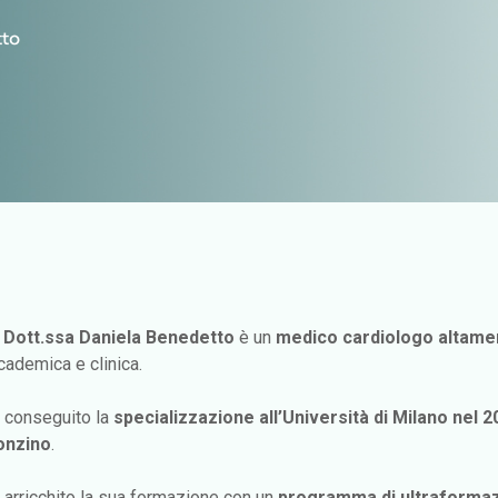
tto
 Dott.ssa Daniela Benedetto
è un
medico cardiologo altamen
cademica e clinica.
 conseguito la
specializzazione all’Università di Milano nel 2
nzino
.
 arricchito la sua formazione con un
programma di ultraformazi