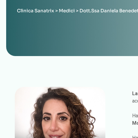
Clinica Sanatrix
>
Medici
>
Dott.ssa Daniela Benede
La
ac
Ha
Mo
Ha