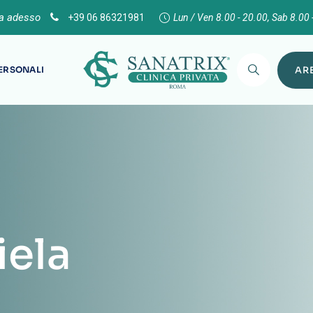
ta adesso
+39 06 86321981
Lun / Ven 8.00 - 20.00, Sab 8.00 
PERSONALI
ARE
iela