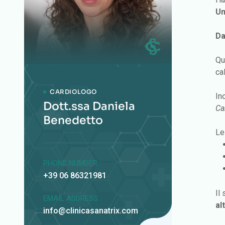
Un
Da
Qu
ca
CARDIOLOGO
In
Dott.ssa Daniela
Ca
Benedetto
Le
PHONE NUMBER :
+39 06 86321981
Il
EMAIL ADDRESS :
al
info@clinicasanatrix.com