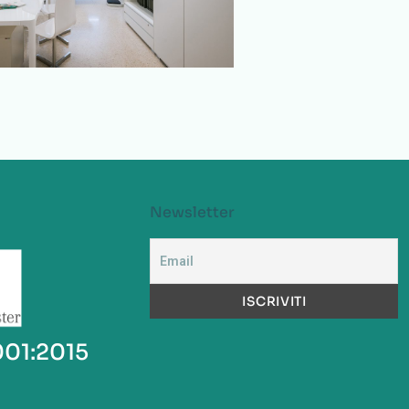
i
atori
Newsletter
001:2015