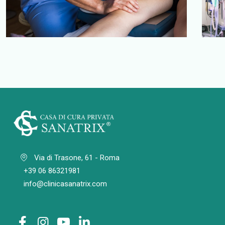
Check-Up
Ch
Check-Up
C
Via di Trasone, 61 - Roma
+39 06 86321981
info@clinicasanatrix.com