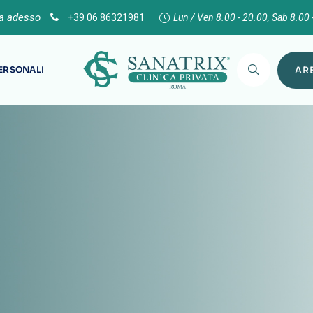
ta adesso
+39 06 86321981
Lun / Ven 8.00 - 20.00, Sab 8.00 
PERSONALI
ARE