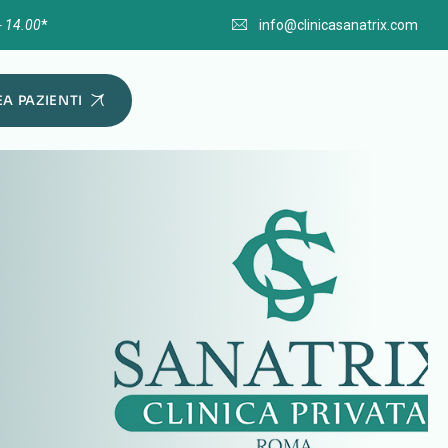
- 14.00
*
info@clinicasanatrix.com
A PAZIENTI