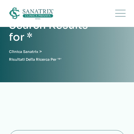
Search Results
for
*
>
Clinica Sanatrix
Risultati Della Ricerca Per '*'